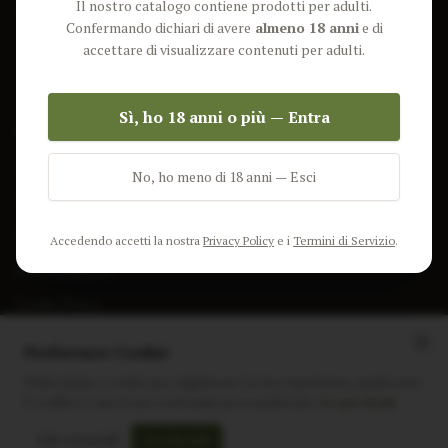
Il nostro catalogo contiene prodotti per adulti.
Lun-Ven: 9-17 GMT
Più Venduti
Confermando dichiari di avere
almeno 18 anni
e di
Nuovi Prodotti
accettare di visualizzare contenuti per adulti.
Pacchetti
Sì, ho 18 anni o più — Entra
AIUTO & INFO
Spedizione
No, ho meno di 18 anni — Esci
Termini e Condizioni
Privacy Policy
Accedendo accetti la nostra
Privacy Policy
e i
Termini di Servizio
.
Resi e Rimborsi
Cookie Policy
Preferenze Cookie
Utilizziamo i cookie per migliorare la tua esperienza, analizzare
il traffico e mostrare contenuti personalizzati.
Scopri di più
Instagram
Facebook
Sito realizzato da
polignac.it
Solo essenziali
Accetta tutti