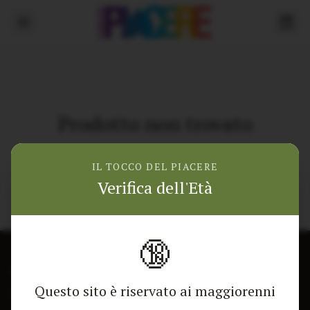
Prodotto non trovato
Torna alla home
IL TOCCO DEL PIACERE
Verifica dell'Età
🔞
CONTATTACI
NEGOZIO
Questo sito è riservato ai maggiorenni
Modulo di contatto
Tutti i Prodotti