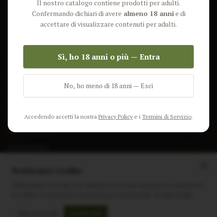
Il nostro catalogo contiene prodotti per adulti.
Lun-Ven: 9-17 GMT
Più Venduti
Confermando dichiari di avere
almeno 18 anni
e di
Nuovi Prodotti
accettare di visualizzare contenuti per adulti.
Pacchetti
Sì, ho 18 anni o più — Entra
AIUTO & INFO
Spedizione
No, ho meno di 18 anni — Esci
Termini e Condizioni
Privacy Policy
Accedendo accetti la nostra
Privacy Policy
e i
Termini di Servizio
.
Resi e Rimborsi
Cookie Policy
Preferenze Cookie
Utilizziamo i cookie per migliorare la tua esperienza, analizzare
il traffico e mostrare contenuti personalizzati.
Scopri di più
Instagram
Facebook
Sito realizzato da
polignac.it
Solo essenziali
Accetta tutti