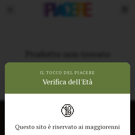
Prodotto non trovato
Torna alla home
IL TOCCO DEL PIACERE
Verifica dell'Età
🔞
CONTATTACI
NEGOZIO
Questo sito è riservato ai maggiorenni
Modulo di contatto
Tutti i Prodotti