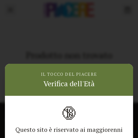
Prodotto non trovato
Torna alla home
IL TOCCO DEL PIACERE
Verifica dell'Età
🔞
CONTATTACI
NEGOZIO
Questo sito è riservato ai maggiorenni
Modulo di contatto
Tutti i Prodotti