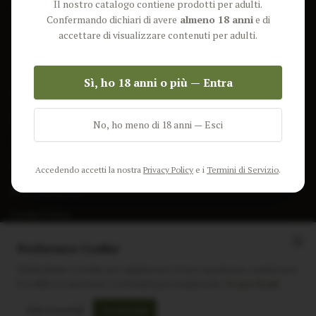
Il nostro catalogo contiene prodotti per adulti.
Lun-Ven: 9-17 GMT
Più Venduti
Confermando dichiari di avere
almeno 18 anni
e di
Nuovi Prodotti
accettare di visualizzare contenuti per adulti.
Pacchetti
Sì, ho 18 anni o più — Entra
AIUTO & INFO
Spedizione
No, ho meno di 18 anni — Esci
Termini e Condizioni
Privacy Policy
Accedendo accetti la nostra
Privacy Policy
e i
Termini di Servizio
.
Resi e Rimborsi
Cookie Policy
Preferenze Cookie
Utilizziamo i cookie per migliorare la tua esperienza, analizzare
il traffico e mostrare contenuti personalizzati.
Scopri di più
Instagram
Facebook
Sito realizzato da
polignac.it
Solo essenziali
Accetta tutti