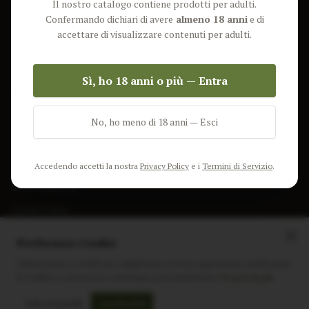
Il nostro catalogo contiene prodotti per adulti.
Lun-Ven: 9-17 GMT
Più Venduti
Confermando dichiari di avere
almeno 18 anni
e di
Nuovi Prodotti
accettare di visualizzare contenuti per adulti.
Pacchetti
Sì, ho 18 anni o più — Entra
AIUTO & INFO
Spedizione
No, ho meno di 18 anni — Esci
Termini e Condizioni
Privacy Policy
Accedendo accetti la nostra
Privacy Policy
e i
Termini di Servizio
.
Resi e Rimborsi
Cookie Policy
Preferenze Cookie
Utilizziamo i cookie per migliorare la tua esperienza, analizzare
il traffico e mostrare contenuti personalizzati.
Scopri di più
Instagram
Facebook
Sito realizzato da
polignac.it
Solo essenziali
Accetta tutti