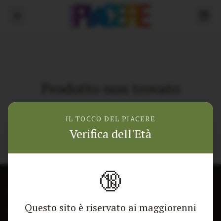
Prodotto non trovato
Torna alla home
IL TOCCO DEL PIACERE
Verifica dell'Età
🔞
CONTATTACI
NEGOZIO
Questo sito è riservato ai maggiorenni
Modulo di contatto
Tutti i Prodotti