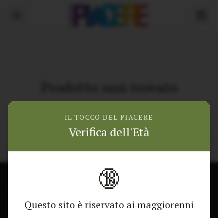
Prodotto non trovato
Torna alla home
IL TOCCO DEL PIACERE
Verifica dell'Età
🔞
CONTATTACI
NEGOZIO
Questo sito è riservato ai maggiorenni
Modulo di contatto
Tutti i Prodotti