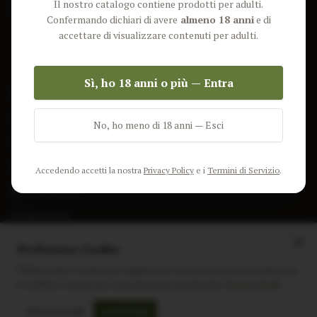
Il nostro catalogo contiene prodotti per adulti.
Lun-Ven: 9-17 GMT
Più Venduti
Confermando dichiari di avere
almeno 18 anni
e di
Nuovi Prodotti
accettare di visualizzare contenuti per adulti.
Pacchetti
Sì, ho 18 anni o più — Entra
AIUTO & INFO
Spedizione
No, ho meno di 18 anni — Esci
Termini e Condizioni
Privacy Policy
Accedendo accetti la nostra
Privacy Policy
e i
Termini di Servizio
.
Resi e Rimborsi
Cookie Policy
Preferenze Cookie
Utilizziamo i cookie per migliorare la tua esperienza, analizzare
il traffico e mostrare contenuti personalizzati.
Scopri di più
Instagram
Facebook
Sito realizzato da
polignac.it
Solo essenziali
Accetta tutti