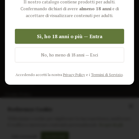
Il nostro catalogo contiene prodotti per adulti.
Lun-Ven: 9-17 GMT
Più Venduti
Confermando dichiari di avere
almeno 18 anni
e di
Nuovi Prodotti
accettare di visualizzare contenuti per adulti.
Pacchetti
Sì, ho 18 anni o più — Entra
AIUTO & INFO
Spedizione
No, ho meno di 18 anni — Esci
Termini e Condizioni
Privacy Policy
Accedendo accetti la nostra
Privacy Policy
e i
Termini di Servizio
.
Resi e Rimborsi
Cookie Policy
Preferenze Cookie
Utilizziamo i cookie per migliorare la tua esperienza, analizzare
il traffico e mostrare contenuti personalizzati.
Scopri di più
Instagram
Facebook
Sito realizzato da
polignac.it
Solo essenziali
Accetta tutti