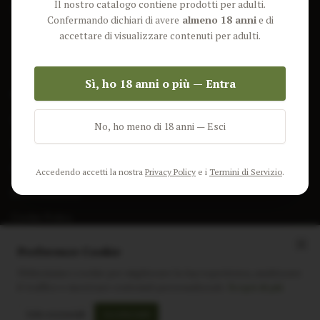
Il nostro catalogo contiene prodotti per adulti.
Lun-Ven: 9-17 GMT
Più Venduti
Confermando dichiari di avere
almeno 18 anni
e di
Nuovi Prodotti
accettare di visualizzare contenuti per adulti.
Pacchetti
Sì, ho 18 anni o più — Entra
AIUTO & INFO
Spedizione
No, ho meno di 18 anni — Esci
Termini e Condizioni
Privacy Policy
Accedendo accetti la nostra
Privacy Policy
e i
Termini di Servizio
.
Resi e Rimborsi
Cookie Policy
Preferenze Cookie
Utilizziamo i cookie per migliorare la tua esperienza, analizzare
il traffico e mostrare contenuti personalizzati.
Scopri di più
Instagram
Facebook
Sito realizzato da
polignac.it
Solo essenziali
Accetta tutti