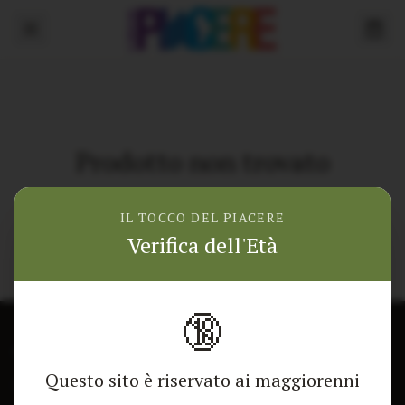
Prodotto non trovato
Torna alla home
IL TOCCO DEL PIACERE
Verifica dell'Età
🔞
CONTATTACI
NEGOZIO
Questo sito è riservato ai maggiorenni
Modulo di contatto
Tutti i Prodotti