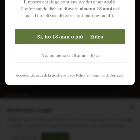
Il nostro catalogo contiene prodotti per adulti.
Lun-Ven: 9-17 GMT
Più Venduti
Confermando dichiari di avere
almeno 18 anni
e di
Nuovi Prodotti
accettare di visualizzare contenuti per adulti.
Pacchetti
Sì, ho 18 anni o più — Entra
AIUTO & INFO
Spedizione
No, ho meno di 18 anni — Esci
Termini e Condizioni
Privacy Policy
Accedendo accetti la nostra
Privacy Policy
e i
Termini di Servizio
.
Resi e Rimborsi
Cookie Policy
Preferenze Cookie
Utilizziamo i cookie per migliorare la tua esperienza, analizzare
il traffico e mostrare contenuti personalizzati.
Scopri di più
Instagram
Facebook
Sito realizzato da
polignac.it
Solo essenziali
Accetta tutti