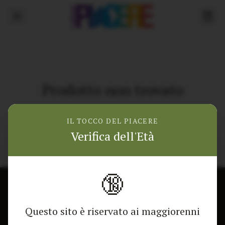
Prodotto non trovato
Torna alla home
IL TOCCO DEL PIACERE
Verifica dell'Età
🔞
CONTATTACI
NEGOZIO
Questo sito è riservato ai maggiorenni
Modulo di contatto
Tutti i Prodotti