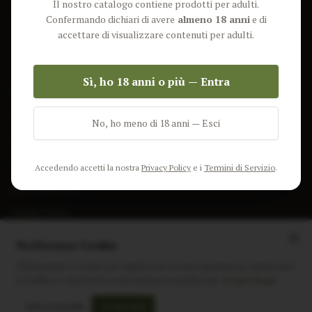
Il nostro catalogo contiene prodotti per adulti.
Lun-Ven: 9-17 GMT
Più Venduti
Confermando dichiari di avere
almeno 18 anni
e di
Nuovi Prodotti
accettare di visualizzare contenuti per adulti.
Pacchetti
Sì, ho 18 anni o più — Entra
AIUTO & INFO
Spedizione
No, ho meno di 18 anni — Esci
Termini e Condizioni
Privacy Policy
Accedendo accetti la nostra
Privacy Policy
e i
Termini di Servizio
.
Resi e Rimborsi
Cookie Policy
Preferenze Cookie
Utilizziamo i cookie per migliorare la tua esperienza, analizzare
il traffico e mostrare contenuti personalizzati.
Scopri di più
Instagram
Facebook
Sito realizzato da
polignac.it
Solo essenziali
Accetta tutti