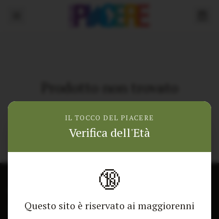
Prodotto non trovato
Torna alla home
IL TOCCO DEL PIACERE
Verifica dell'Età
🔞
CONTATTACI
NEGOZIO
Questo sito è riservato ai maggiorenni
Modulo di contatto
Tutti i Prodotti