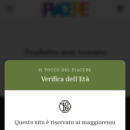
Prodotto non trovato
Torna alla home
IL TOCCO DEL PIACERE
Verifica dell'Età
🔞
CONTATTACI
NEGOZIO
Questo sito è riservato ai maggiorenni
Modulo di contatto
Tutti i Prodotti