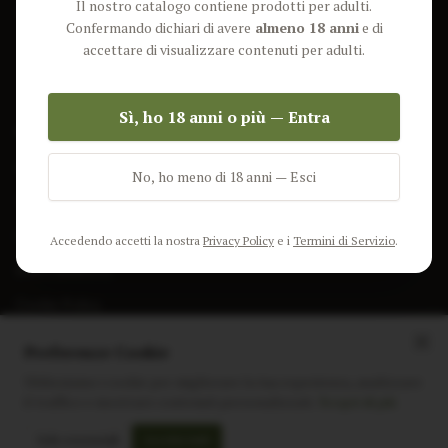
Il nostro catalogo contiene prodotti per adulti.
Lun-Ven: 9-17 GMT
Più Venduti
Confermando dichiari di avere
almeno 18 anni
e di
Nuovi Prodotti
accettare di visualizzare contenuti per adulti.
Pacchetti
Sì, ho 18 anni o più — Entra
AIUTO & INFO
Spedizione
No, ho meno di 18 anni — Esci
Termini e Condizioni
Privacy Policy
Accedendo accetti la nostra
Privacy Policy
e i
Termini di Servizio
.
Resi e Rimborsi
Cookie Policy
Preferenze Cookie
Utilizziamo i cookie per migliorare la tua esperienza, analizzare
il traffico e mostrare contenuti personalizzati.
Scopri di più
Instagram
Facebook
Sito realizzato da
polignac.it
Solo essenziali
Accetta tutti