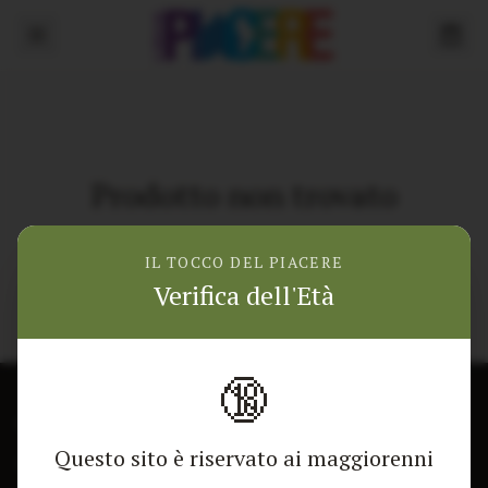
Prodotto non trovato
Torna alla home
IL TOCCO DEL PIACERE
Verifica dell'Età
🔞
CONTATTACI
NEGOZIO
Questo sito è riservato ai maggiorenni
Modulo di contatto
Tutti i Prodotti