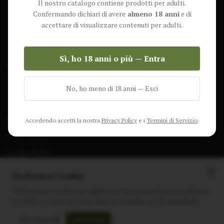
Il nostro catalogo contiene prodotti per adulti.
Lun-Ven: 9-17 GMT
Più Venduti
Confermando dichiari di avere
almeno 18 anni
e di
Nuovi Prodotti
accettare di visualizzare contenuti per adulti.
Pacchetti
Sì, ho 18 anni o più — Entra
AIUTO & INFO
Spedizione
No, ho meno di 18 anni — Esci
Termini e Condizioni
Privacy Policy
Accedendo accetti la nostra
Privacy Policy
e i
Termini di Servizio
.
Resi e Rimborsi
Cookie Policy
Preferenze Cookie
Utilizziamo i cookie per migliorare la tua esperienza, analizzare
il traffico e mostrare contenuti personalizzati.
Scopri di più
Instagram
Facebook
Sito realizzato da
polignac.it
Solo essenziali
Accetta tutti