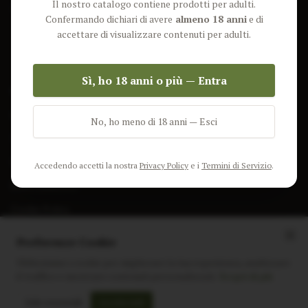
Il nostro catalogo contiene prodotti per adulti.
Lun-Ven: 9-17 GMT
Più Venduti
Confermando dichiari di avere
almeno 18 anni
e di
Nuovi Prodotti
accettare di visualizzare contenuti per adulti.
Pacchetti
Sì, ho 18 anni o più — Entra
AIUTO & INFO
Spedizione
No, ho meno di 18 anni — Esci
Termini e Condizioni
Privacy Policy
Accedendo accetti la nostra
Privacy Policy
e i
Termini di Servizio
.
Resi e Rimborsi
Cookie Policy
Preferenze Cookie
Utilizziamo i cookie per migliorare la tua esperienza, analizzare
il traffico e mostrare contenuti personalizzati.
Scopri di più
Instagram
Facebook
Sito realizzato da
polignac.it
Solo essenziali
Accetta tutti