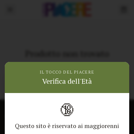
Prodotto non trovato
Torna alla home
IL TOCCO DEL PIACERE
Verifica dell'Età
🔞
CONTATTACI
NEGOZIO
Questo sito è riservato ai maggiorenni
Modulo di contatto
Tutti i Prodotti