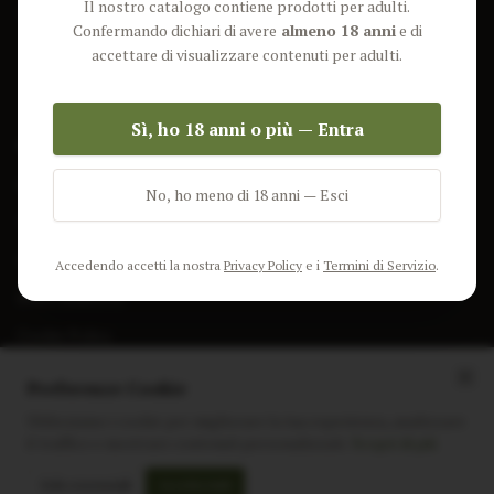
Il nostro catalogo contiene prodotti per adulti.
Lun-Ven: 9-17 GMT
Più Venduti
Confermando dichiari di avere
almeno 18 anni
e di
Nuovi Prodotti
accettare di visualizzare contenuti per adulti.
Pacchetti
Sì, ho 18 anni o più — Entra
AIUTO & INFO
Spedizione
No, ho meno di 18 anni — Esci
Termini e Condizioni
Privacy Policy
Accedendo accetti la nostra
Privacy Policy
e i
Termini di Servizio
.
Resi e Rimborsi
Cookie Policy
Preferenze Cookie
Utilizziamo i cookie per migliorare la tua esperienza, analizzare
il traffico e mostrare contenuti personalizzati.
Scopri di più
Instagram
Facebook
Sito realizzato da
polignac.it
Solo essenziali
Accetta tutti