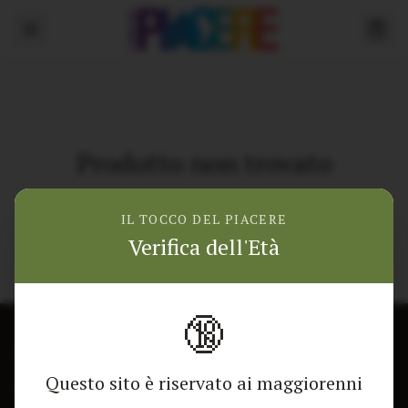
Prodotto non trovato
Torna alla home
IL TOCCO DEL PIACERE
Verifica dell'Età
🔞
CONTATTACI
NEGOZIO
Questo sito è riservato ai maggiorenni
Modulo di contatto
Tutti i Prodotti