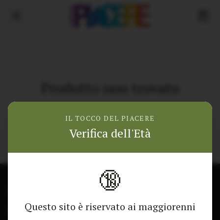
Prodotto non trovato
Torna alla home
IL TOCCO DEL PIACERE
Verifica dell'Età
🔞
CONTATTACI
NEGOZIO
Questo sito è riservato ai maggiorenni
Modulo di contatto
Tutti i Prodotti