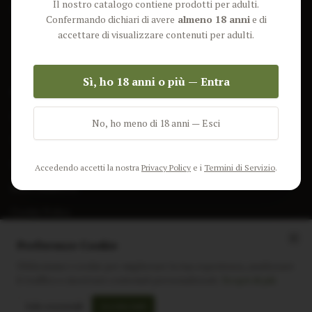
Il nostro catalogo contiene prodotti per adulti.
Lun-Ven: 9-17 GMT
Più Venduti
Confermando dichiari di avere
almeno 18 anni
e di
Nuovi Prodotti
accettare di visualizzare contenuti per adulti.
Pacchetti
Sì, ho 18 anni o più — Entra
AIUTO & INFO
Spedizione
No, ho meno di 18 anni — Esci
Termini e Condizioni
Privacy Policy
Accedendo accetti la nostra
Privacy Policy
e i
Termini di Servizio
.
Resi e Rimborsi
Cookie Policy
Preferenze Cookie
Utilizziamo i cookie per migliorare la tua esperienza, analizzare
il traffico e mostrare contenuti personalizzati.
Scopri di più
Instagram
Facebook
Sito realizzato da
polignac.it
Solo essenziali
Accetta tutti