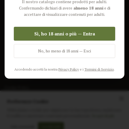
Il nostro catalogo contiene prodotti per adulti.
Lun-Ven: 9-17 GMT
Più Venduti
Confermando dichiari di avere
almeno 18 anni
e di
Nuovi Prodotti
accettare di visualizzare contenuti per adulti.
Pacchetti
Sì, ho 18 anni o più — Entra
AIUTO & INFO
Spedizione
No, ho meno di 18 anni — Esci
Termini e Condizioni
Privacy Policy
Accedendo accetti la nostra
Privacy Policy
e i
Termini di Servizio
.
Resi e Rimborsi
Cookie Policy
Preferenze Cookie
Utilizziamo i cookie per migliorare la tua esperienza, analizzare
il traffico e mostrare contenuti personalizzati.
Scopri di più
Instagram
Facebook
Sito realizzato da
polignac.it
Solo essenziali
Accetta tutti