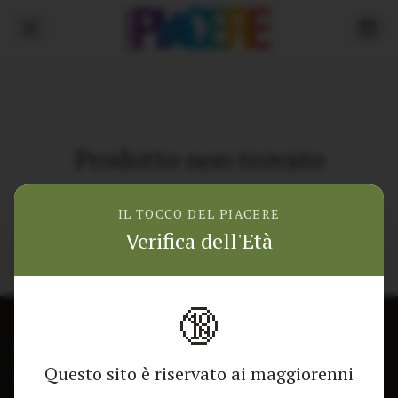
Prodotto non trovato
Torna alla home
IL TOCCO DEL PIACERE
Verifica dell'Età
🔞
CONTATTACI
NEGOZIO
Questo sito è riservato ai maggiorenni
Modulo di contatto
Tutti i Prodotti