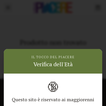
Prodotto non trovato
Torna alla home
IL TOCCO DEL PIACERE
Verifica dell'Età
🔞
CONTATTACI
NEGOZIO
Questo sito è riservato ai maggiorenni
Modulo di contatto
Tutti i Prodotti