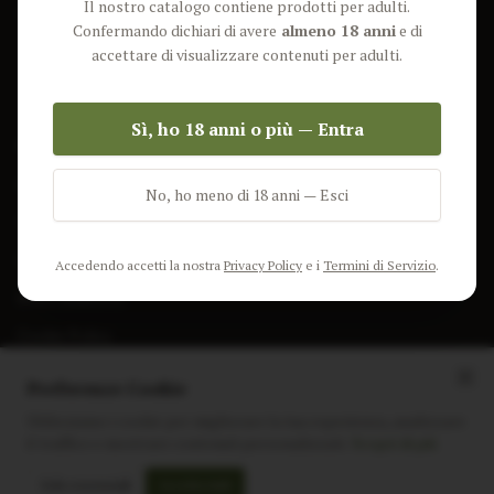
Il nostro catalogo contiene prodotti per adulti.
Lun-Ven: 9-17 GMT
Più Venduti
Confermando dichiari di avere
almeno 18 anni
e di
Nuovi Prodotti
accettare di visualizzare contenuti per adulti.
Pacchetti
Sì, ho 18 anni o più — Entra
AIUTO & INFO
Spedizione
No, ho meno di 18 anni — Esci
Termini e Condizioni
Privacy Policy
Accedendo accetti la nostra
Privacy Policy
e i
Termini di Servizio
.
Resi e Rimborsi
Cookie Policy
Preferenze Cookie
Utilizziamo i cookie per migliorare la tua esperienza, analizzare
il traffico e mostrare contenuti personalizzati.
Scopri di più
Instagram
Facebook
Sito realizzato da
polignac.it
Solo essenziali
Accetta tutti