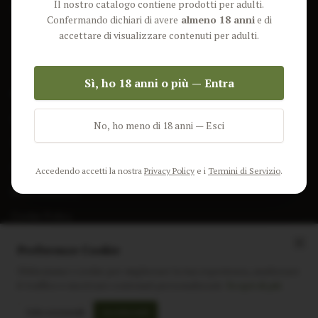
Il nostro catalogo contiene prodotti per adulti.
Lun-Ven: 9-17 GMT
Più Venduti
Confermando dichiari di avere
almeno 18 anni
e di
Nuovi Prodotti
accettare di visualizzare contenuti per adulti.
Pacchetti
Sì, ho 18 anni o più — Entra
AIUTO & INFO
Spedizione
No, ho meno di 18 anni — Esci
Termini e Condizioni
Privacy Policy
Accedendo accetti la nostra
Privacy Policy
e i
Termini di Servizio
.
Resi e Rimborsi
Cookie Policy
Preferenze Cookie
Utilizziamo i cookie per migliorare la tua esperienza, analizzare
il traffico e mostrare contenuti personalizzati.
Scopri di più
Instagram
Facebook
Sito realizzato da
polignac.it
Solo essenziali
Accetta tutti