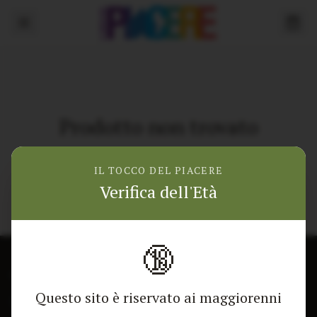
Prodotto non trovato
Torna alla home
IL TOCCO DEL PIACERE
Verifica dell'Età
🔞
CONTATTACI
NEGOZIO
Questo sito è riservato ai maggiorenni
Modulo di contatto
Tutti i Prodotti