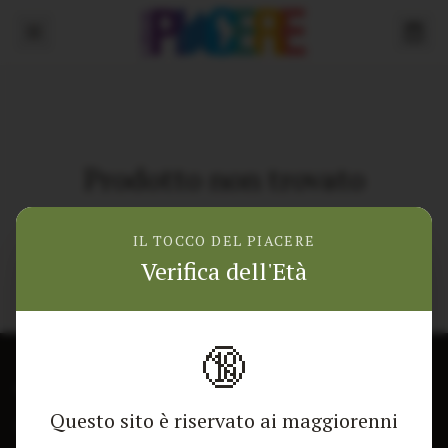
Prodotto non trovato
Torna alla home
IL TOCCO DEL PIACERE
Verifica dell'Età
🔞
CONTATTACI
NEGOZIO
Questo sito è riservato ai maggiorenni
Modulo di contatto
Tutti i Prodotti