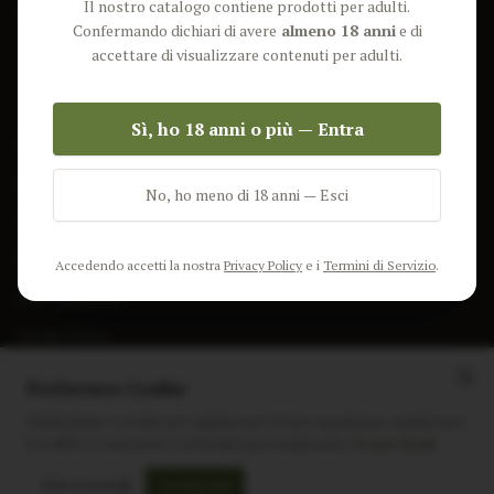
Il nostro catalogo contiene prodotti per adulti.
Lun-Ven: 9-17 GMT
Più Venduti
Confermando dichiari di avere
almeno 18 anni
e di
Nuovi Prodotti
accettare di visualizzare contenuti per adulti.
Pacchetti
Sì, ho 18 anni o più — Entra
AIUTO & INFO
Spedizione
No, ho meno di 18 anni — Esci
Termini e Condizioni
Privacy Policy
Accedendo accetti la nostra
Privacy Policy
e i
Termini di Servizio
.
Resi e Rimborsi
Cookie Policy
Preferenze Cookie
Utilizziamo i cookie per migliorare la tua esperienza, analizzare
il traffico e mostrare contenuti personalizzati.
Scopri di più
Instagram
Facebook
Sito realizzato da
polignac.it
Solo essenziali
Accetta tutti