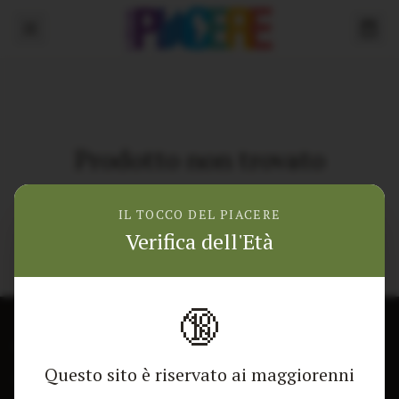
Prodotto non trovato
Torna alla home
IL TOCCO DEL PIACERE
Verifica dell'Età
🔞
CONTATTACI
NEGOZIO
Questo sito è riservato ai maggiorenni
Modulo di contatto
Tutti i Prodotti