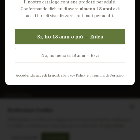
Il nostro catalogo contiene prodotti per adulti.
Lun-Ven: 9-17 GMT
Più Venduti
Confermando dichiari di avere
almeno 18 anni
e di
Nuovi Prodotti
accettare di visualizzare contenuti per adulti.
Pacchetti
Sì, ho 18 anni o più — Entra
AIUTO & INFO
Spedizione
No, ho meno di 18 anni — Esci
Termini e Condizioni
Privacy Policy
Accedendo accetti la nostra
Privacy Policy
e i
Termini di Servizio
.
Resi e Rimborsi
Cookie Policy
Preferenze Cookie
Utilizziamo i cookie per migliorare la tua esperienza, analizzare
il traffico e mostrare contenuti personalizzati.
Scopri di più
Instagram
Facebook
Sito realizzato da
polignac.it
Solo essenziali
Accetta tutti