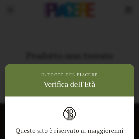
Prodotto non trovato
Torna alla home
IL TOCCO DEL PIACERE
Verifica dell'Età
🔞
CONTATTACI
NEGOZIO
Questo sito è riservato ai maggiorenni
Modulo di contatto
Tutti i Prodotti