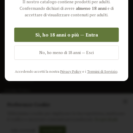
Il nostro catalogo contiene prodotti per adulti.
Lun-Ven: 9-17 GMT
Più Venduti
Confermando dichiari di avere
almeno 18 anni
e di
Nuovi Prodotti
accettare di visualizzare contenuti per adulti.
Pacchetti
Sì, ho 18 anni o più — Entra
AIUTO & INFO
Spedizione
No, ho meno di 18 anni — Esci
Termini e Condizioni
Privacy Policy
Accedendo accetti la nostra
Privacy Policy
e i
Termini di Servizio
.
Resi e Rimborsi
Cookie Policy
Preferenze Cookie
Utilizziamo i cookie per migliorare la tua esperienza, analizzare
il traffico e mostrare contenuti personalizzati.
Scopri di più
Instagram
Facebook
Sito realizzato da
polignac.it
Solo essenziali
Accetta tutti