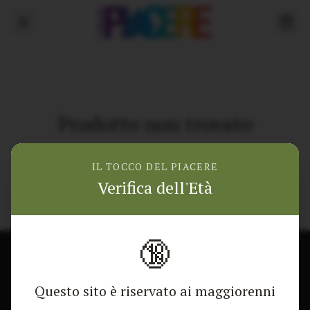
Prodotto non trovato
Torna alla home
IL TOCCO DEL PIACERE
Verifica dell'Età
🔞
CONTATTACI
NEGOZIO
Questo sito è riservato ai maggiorenni
Modulo di contatto
Tutti i Prodotti