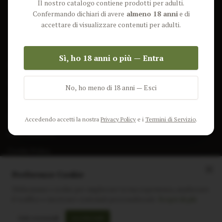
Il nostro catalogo contiene prodotti per adulti.
Lun-Ven: 9-17 GMT
Più Venduti
Confermando dichiari di avere
almeno 18 anni
e di
Nuovi Prodotti
accettare di visualizzare contenuti per adulti.
Pacchetti
Sì, ho 18 anni o più — Entra
AIUTO & INFO
Spedizione
No, ho meno di 18 anni — Esci
Termini e Condizioni
Privacy Policy
Accedendo accetti la nostra
Privacy Policy
e i
Termini di Servizio
.
Resi e Rimborsi
Cookie Policy
Preferenze Cookie
Utilizziamo i cookie per migliorare la tua esperienza, analizzare
il traffico e mostrare contenuti personalizzati.
Scopri di più
Instagram
Facebook
Sito realizzato da
polignac.it
Solo essenziali
Accetta tutti