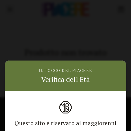
Prodotto non trovato
Torna alla home
IL TOCCO DEL PIACERE
Verifica dell'Età
🔞
🎁 Mostra lo sconto
CONTATTACI
NEGOZIO
Questo sito è riservato ai maggiorenni
Modulo di contatto
Tutti i Prodotti