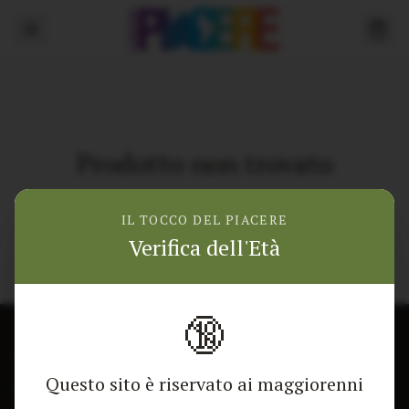
Prodotto non trovato
Torna alla home
IL TOCCO DEL PIACERE
Verifica dell'Età
🔞
CONTATTACI
NEGOZIO
Questo sito è riservato ai maggiorenni
Modulo di contatto
Tutti i Prodotti