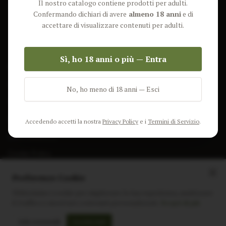
Il nostro catalogo contiene prodotti per adulti.
Lun-Ven: 9-17 GMT
Più Venduti
Confermando dichiari di avere
almeno 18 anni
e di
Nuovi Prodotti
accettare di visualizzare contenuti per adulti.
Pacchetti
Sì, ho 18 anni o più — Entra
AIUTO & INFO
Spedizione
No, ho meno di 18 anni — Esci
Termini e Condizioni
Privacy Policy
Accedendo accetti la nostra
Privacy Policy
e i
Termini di Servizio
.
Resi e Rimborsi
Cookie Policy
Preferenze Cookie
Utilizziamo i cookie per migliorare la tua esperienza, analizzare
il traffico e mostrare contenuti personalizzati.
Scopri di più
Instagram
Facebook
Sito realizzato da
polignac.it
Solo essenziali
Accetta tutti