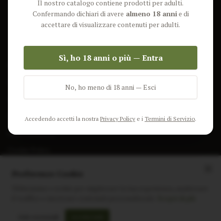
Il nostro catalogo contiene prodotti per adulti.
Lun-Ven: 9-17 GMT
Più Venduti
Confermando dichiari di avere
almeno 18 anni
e di
Nuovi Prodotti
accettare di visualizzare contenuti per adulti.
Pacchetti
Sì, ho 18 anni o più — Entra
AIUTO & INFO
Spedizione
No, ho meno di 18 anni — Esci
Termini e Condizioni
Privacy Policy
Accedendo accetti la nostra
Privacy Policy
e i
Termini di Servizio
.
Resi e Rimborsi
Cookie Policy
Preferenze Cookie
Utilizziamo i cookie per migliorare la tua esperienza, analizzare
il traffico e mostrare contenuti personalizzati.
Scopri di più
Instagram
Facebook
Sito realizzato da
polignac.it
Solo essenziali
Accetta tutti