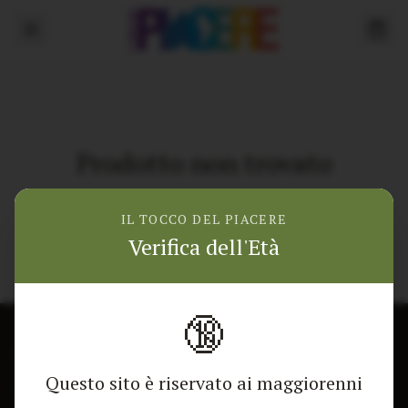
Prodotto non trovato
Torna alla home
IL TOCCO DEL PIACERE
Verifica dell'Età
🔞
CONTATTACI
NEGOZIO
Questo sito è riservato ai maggiorenni
Modulo di contatto
Tutti i Prodotti